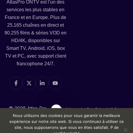
AtlasPro ONTV est l’un des
services les plus stables en
France et en Europe. Plus de
25.165 chaînes en direct et
90.255 films & séries VOD en
HD/4K, disponibles sur
Smart TV, Android, iOS, box
TV et PC, avec support client
francophone 24/7.
© 2026 Atlas Pro
Politique de Confidentialité
Nous utilisons des cookies pour vous garantir la meilleure
ONTV — la Meilleure
Politique de Remboursement
expérience sur notre site web. Si vous continuez à utiliser ce
iPTV en France
site, nous supposerons que vous en êtes satisfait.
P de
Conditions d'utilisation